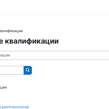
валификации
 квалификации
Поиск курса
ации
в рентгенологии