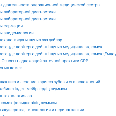
ы деятельности операционной медицинской сестры
ы лабораторной диагностики
ы лабораторной диагностики
сы фармации
сы эпидемиологии
некологиядағы шұғыл жағдайлар
 кезеңде дәрігерге дейінгі шұғыл медициналық көмек
 кезеңде дәрігерге дейінгі шұғыл медициналық көмек (Емдеу 
 Основы надлежащей аптечной практики GPP
шұғыл көмек
илактика и лечение кариеса зубов и его осложнений
кабинетіндегі мейіргердің жұмысы
к технологиялар
 көмек фельдшерінің жұмысы
 акушерства, гинекологии и перинатологии