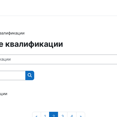
валификации
 квалификации
Поиск курса
ации
Предыдущая страница
Страница 1
Страница 2
Страница 3
Страница 4
Следующая стран
«
1
2
3
4
»