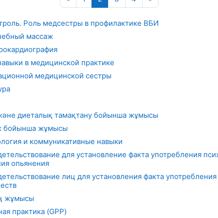
роль. Роль медсестры в профилактике ВБИ
чебный массаж
рокардиография
авыки в медицинской практике
ационной медицинской сестры
ура
 және диеталық тамақтану бойынша жұмысы
ж бойынша жұмысы
логия и коммуникативные навыки
етельствование для установление факта употребления пси
ния опьянения
етельствование лиц для установления факта употребления 
еств
ң жұмысы
ая практика (GPP)