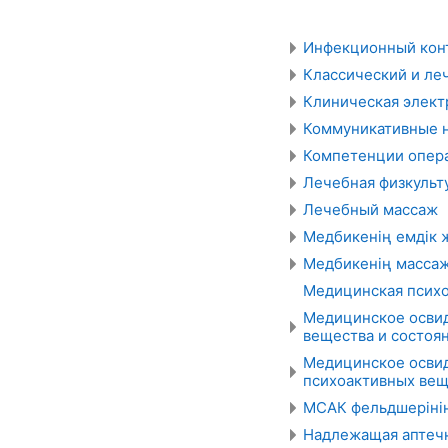
Инфекционный конт
Классический и ле
Клиническая элект
Коммуникативные н
Компетенции опер
Лечебная физкульт
Лечебный массаж
Медбикенің емдік
Медбикенің масса
Медицинская психо
Медицинское освид
вещества и состоя
Медицинское освид
психоактивных вещ
МСАК фельдшеріні
Надлежащая аптечн