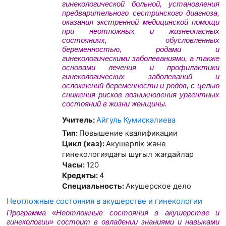
гинекологической больной, установления
предварительного сестринского диагноза,
оказания экстренной медицинской помощи
при неотложных и жизнеопасных
состояниях, обусловленных
беременностью, родами и
гинекологическими заболеваниями, а также
основами лечения и профилактики
гинекологических заболеваний и
осложнений беременности и родов,
с целью
снижения рисков возникновения ургентных
состояний в жизни женщины.
Учитель:
Айгуль Кумискалиева
Тип
:
Повышение квалификации
Цикл (каз)
:
Акушерлік және
гинекологиядағы шұғыл жағдайлар
Часы
:
120
Кредиты
:
4
Специальность
:
Акушерское дело
Неотложные состояния в акушерстве и гинекологии
Программа «Неотложные состояния в акушерстве и
гинекологии»
состоит в овладении знаниями и навыками