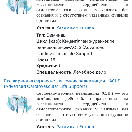
восстановление сердцебиения и
самостоятельного дыхания у человека без
сознания и с отсутствием указанных функций
организма.
Учитель:
Рахимжан Елтаев
Тип
:
Семинар
Цикл (каз)
:
Кеңейтілген жүрек-өкпе
реанимациясы-ACLS (Advanced
Cardiovascular Life Support)
Часы
:
16
Кредиты
:
1
Специальность
:
Лечебное дело
Расширенная сердечно-легочная реанимация - ACLS
(Advanced Cardiovascular Life Support)
Сердечно-легочная реанимация (СЛР) — это
комбинация действий, направленных на
восстановление сердцебиения и
самостоятельного дыхания у человека без
сознания и с отсутствием указанных функций
организма.
Учитель:
Рахимжан Елтаев